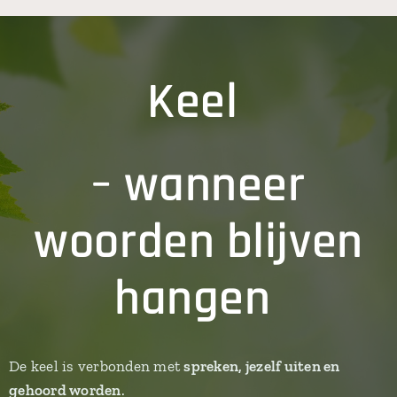
Keel
– wanneer
woorden blijven
hangen
De keel is verbonden met
spreken, jezelf uiten en
gehoord worden
.