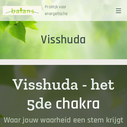
Praktijk voor
energetische
Kinesitherapie
Visshuda
Visshuda - het
5de
chakra
Waar jouw waarheid een stem krijgt