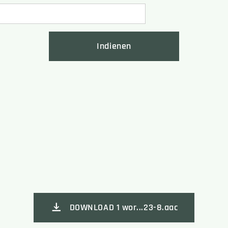
Indienen
DOWNLOAD 1 wor...23-8.aac