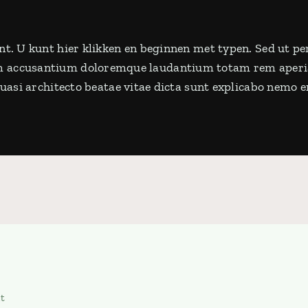
nt. U kunt hier klikken en beginnen met typen. Sed ut pe
em accusantium doloremque laudantium totam rem aperia
 quasi architecto beatae vitae dicta sunt explicabo nemo
at