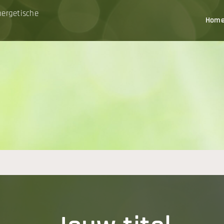
nergetische
Hom