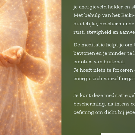
je energieveld helder en s
Met behulp van het Reik
duidelijke, beschermende
rust, stevigheid en aanwe
De meditatie helpt je om t
bewonen en je minder te l
emoties van buitenaf.
Je hoeft niets te forcere
energie zich vanzelf orga
Je kunt deze meditatie g
bescherming, na intens co
oefening om dicht bij jezel