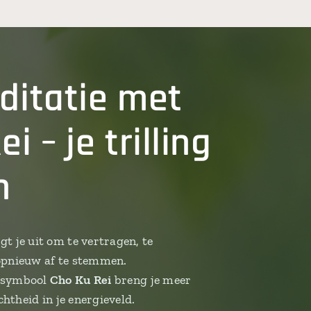
ditatie met
i – je trilling
n
gt je uit om te vertragen, te
 opnieuw af te stemmen.
i-symbool
Cho Ku Rei
breng je meer
ichtheid in je energieveld.