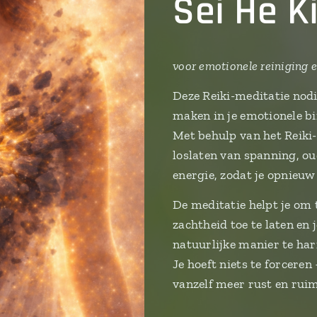
Sei He K
voor emotionele reiniging 
Deze Reiki-meditatie nodi
maken in je emotionele b
Met behulp van het Reik
loslaten van spanning, o
energie, zodat je opnieuw
De meditatie helpt je om 
zachtheid toe te laten en
natuurlijke manier te ha
Je hoeft niets te forcer
vanzelf meer rust en rui