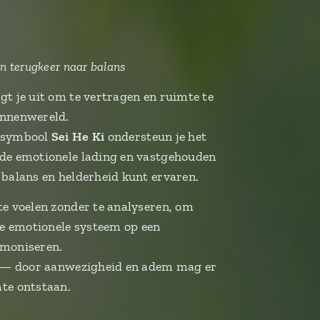
i
en terugkeer naar balans
gt je uit om te vertragen en ruimte te
innenwereld.
i-symbool
Sei He Ki
ondersteun je het
ude emotionele lading en vastgehouden
 balans en helderheid kunt ervaren.
te voelen zonder te analyseren, om
 je emotionele systeem op een
rmoniseren.
en — door aanwezigheid en adem mag er
mte ontstaan.