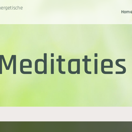
nergetische
Hom
Meditatie