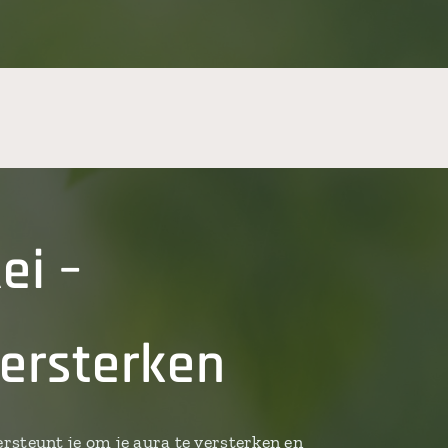
ei –
versterken
rsteunt je om je aura te versterken en